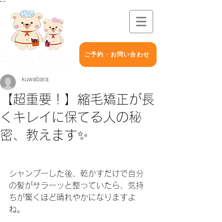
"
"
ご予約・お問い合わせ
kuwabara
【超重要！】縮毛矯正が長
くキレイに保てる人の秘
密、教えます✨
シャンプーした後、乾かすだけで自分
の髪がサラーッと整っていたら、気持
ちが驚くほど晴れやかになりますよ
ね。