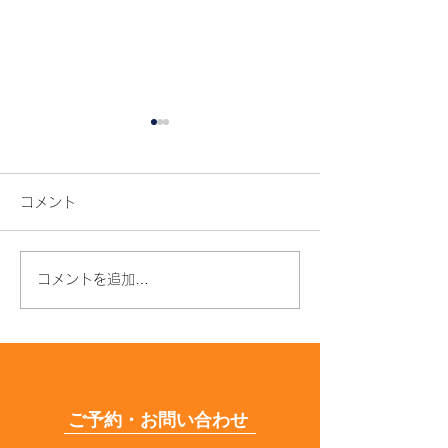
コメント
コメントを追加…
年齢とともに髪質が変わ
枝毛・切れ毛が
る原因とは？うねり・パ
はなぜ？原因と
サつきの対策も解説
できる予防法を
解説
ご予約・お問い合わせ