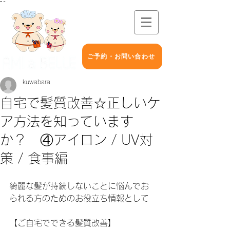
"
"
ご予約・お問い合わせ
kuwabara
自宅で髪質改善☆正しいケ
ア方法を知っています
か？ ④アイロン / UV対
策 / 食事編
綺麗な髪が持続しないことに悩んでお
られる方のためのお役立ち情報として
【ご自宅でできる髪質改善】