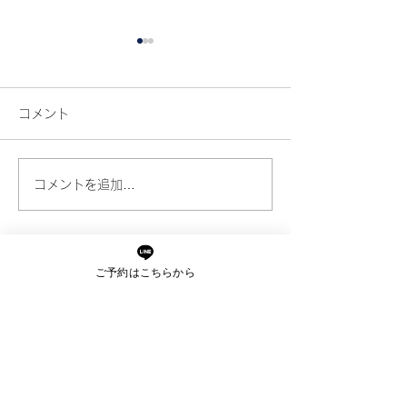
コメント
コメントを追加…
夏の終わりが髪の分かれ
髪がパサパサに
道
毎日やってしま
つの習慣
ご予約はこちらから
ご予約・お問い合わせ
ご予約はお電話又はLINEに
て承っております。