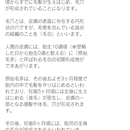
頃からすでに毛髪が生えはじめ、毛穴
が形成されていることになります。
毛穴とは、皮膚の表面に存在する円形
状の穴ですが、毛根を包んでいる袋状
の組織のことを「毛包」といいます。
人間の皮膚には、胎生10週頃（※受精
した日から胎生0週と数える）に「原始
毛芽」と呼ばれる毛包の初期形成物が
できあがります。
原始毛芽は、その後およそ3ヶ月程度で
胎内の中で毛髪を作りはじめるといわ
れており、妊娠5ヶ月頃には全身に生え
はじめる「産毛」が密生し、皮膚の一
部となる頭髪や体毛、爪が形成されま
す。
その後、妊娠6ヶ月頃には、胎児の全身
の毛包が完成されるといわれていま