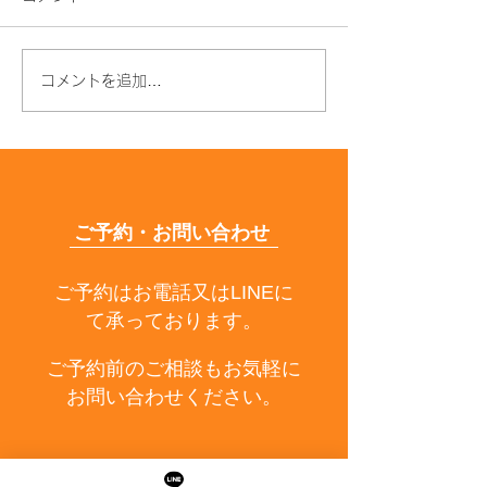
コメントを追加…
年齢とともに髪質が変わ
枝毛・切れ毛が
る原因とは？うねり・パ
はなぜ？原因と
サつきの対策も解説
できる予防法を
解説
ご予約・お問い合わせ
ご予約はお電話又はLINEに
て承っております。
ご予約前のご相談もお気軽に
お問い合わせください。