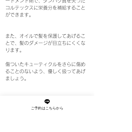
ートメント剤で、タンパク質を失った
コルテックスに栄養分を補給すること
ができます。
また、オイルで髪を保護してあげるこ
とで、髪のダメージが目立ちにくくな
ります。
傷ついたキューティクルをさらに傷め
ることのないよう、優しく扱ってあげ
ましょう。
アミーベルで定期的なヘアエステを続
けていただくと、半年から一年あれ
ご予約はこちらから
ば、枝毛になりにくい健康な髪質を育
むことができますよ。