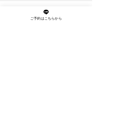
コメントを追加…
年齢とともに髪質が変わ
枝毛・切れ毛が
ご予約はこちらから
る原因とは？うねり・パ
はなぜ？原因と
サつきの対策も解説
できる予防法を
解説
ご予約・お問い合わせ
ご予約はお電話又はLINEに
て承っております。
ご予約前のご相談もお気軽に
お問い合わせください。