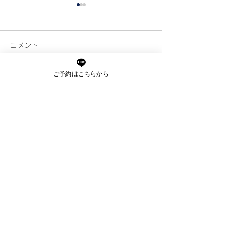
コメント
ご予約はこちらから
コメントを追加…
夏の終わりが髪の分かれ
髪がパサパサに
道
毎日やってしま
つの習慣
ご予約・お問い合わせ
ご予約はお電話又はLINEに
て承っております。
ご予約前のご相談もお気軽に