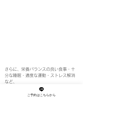
さらに、栄養バランスの良い食事・十
分な睡眠・適度な運動・ストレス解消
など、
日々の生活習慣を見直すことも大切で
す☆
ご予約はこちらから
今までの習慣から少し変えるだけで
も、結果は違ってきます！