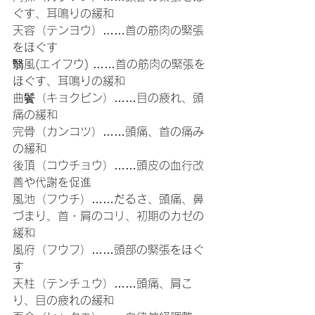
ぐす、耳鳴りの緩和
天容（テンヨウ）……首の筋肉の緊張
をほぐす
翳風(エイフウ) ……首の筋肉の緊張を
ほぐす、耳鳴りの緩和
曲鬢（キョクビン）……目の疲れ、頭
痛の緩和
完骨（カンコツ）……頭痛、首の痛み
の緩和
後頂（コウチョウ）……頭皮の血行改
善や代謝を促進
風池（フウチ）……だるさ、頭痛、鼻
づまり、首・肩のコリ、初期のカゼの
緩和
風府（フウフ）……頭部の緊張をほぐ
す
天柱（テンチュウ）……頭痛、肩こ
り、目の疲れの緩和