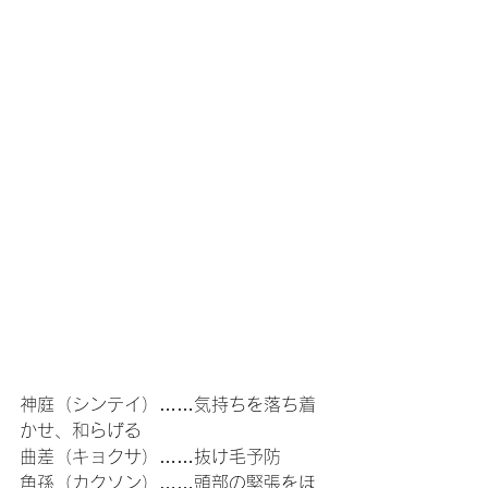
神庭（シンテイ）……気持ちを落ち着
かせ、和らげる
曲差（キョクサ）……抜け毛予防
角孫（カクソン）……頭部の緊張をほ