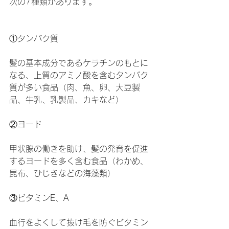
次の7種類があります。
①タンパク質
髪の基本成分であるケラチンのもとに
なる、上質のアミノ酸を含むタンパク
質が多い食品（肉、魚、卵、大豆製
品、牛乳、乳製品、カキなど）
②ヨード
甲状腺の働きを助け、髪の発育を促進
するヨードを多く含む食品（わかめ、
昆布、ひじきなどの海藻類）
③ビタミンE、A
血行をよくして抜け毛を防ぐビタミン