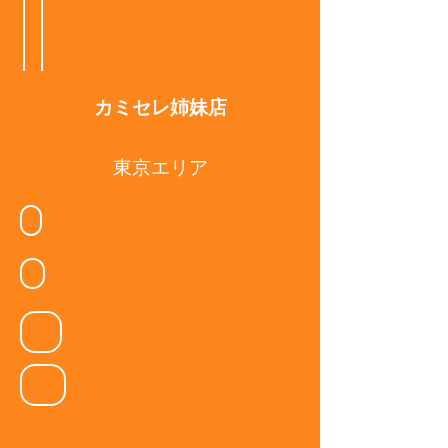
今宿店 kst
カミセレ姉妹店
東京エリア
無料カウンセリング
Mys
ALO
Early ARROW
SEIJI MODE BEREAU