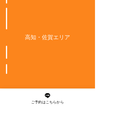
an・rata
髪質改善専門店 MIRA
高知・佐賀エリア
髪質改善専門店 Horizon
Hair Make Bamboo
BIANCA
AMI a BELLE Group
ご予約はこちらから