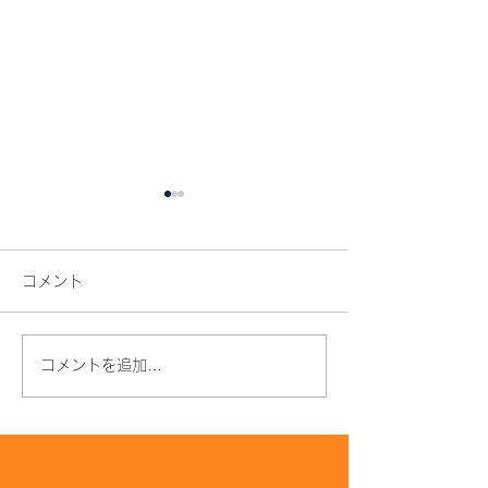
コメント
コメントを追加…
年齢とともに髪質が変わ
枝毛・切れ毛が
る原因とは？うねり・パ
はなぜ？原因と
サつきの対策も解説
できる予防法を