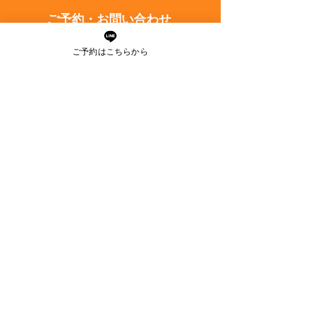
解説
ご予約・お問い合わせ
ご予約はこちらから
ご予約はお電話又はLINEに
て承っております。
ご予約前のご相談もお気軽に
お問い合わせください。
無料カウンセリング
オンライン無料カウンセリングも
行なっております。
あなたが抱える髪のお悩みを
教えてください。