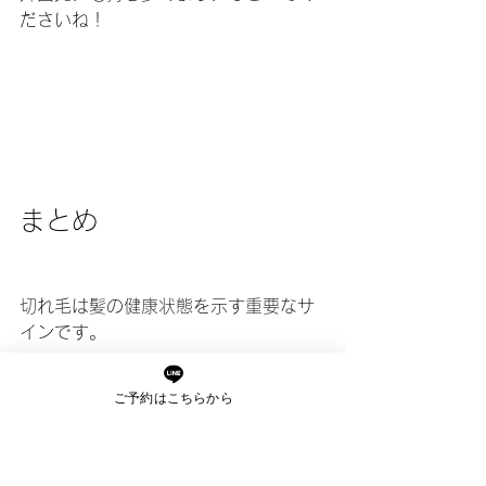
ださいね！
まとめ
切れ毛は髪の健康状態を示す重要なサ
インです。
髪の滑らかさや輝きが失われ、まとま
ご予約はこちらから
りにくくなります。
放置すると枝毛がどんどん増えて、改