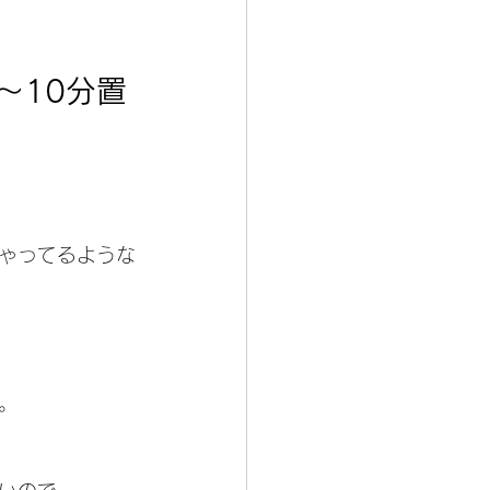
〜10分置
ゃってるような
。