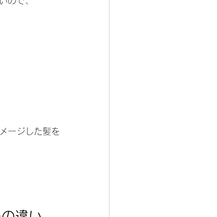
いので、
メージした髪を
ーの違い