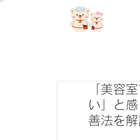
"
"
「美容室
い」と感
善法を解