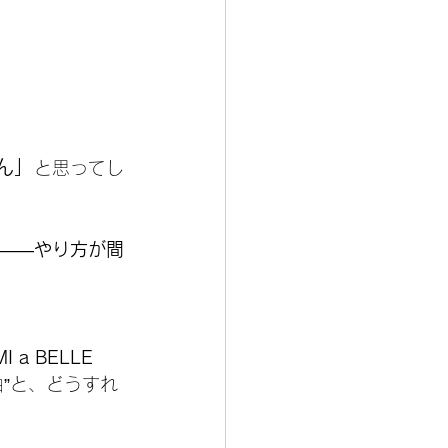
ん」
と思ってし
——
やり方が間
a BELLE
”と、どうすれ