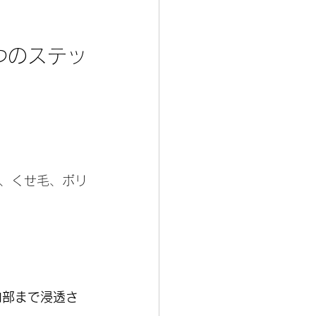
つのステッ
、くせ毛、ボリ
内部まで浸透さ