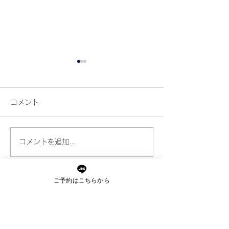
コメント
コメントを追加…
年齢とともに髪質が変わ
枝毛・切れ毛が
る原因とは？うねり・パ
はなぜ？原因と
ご予約はこちらから
サつきの対策も解説
できる予防法を
解説
ご予約・お問い合わせ