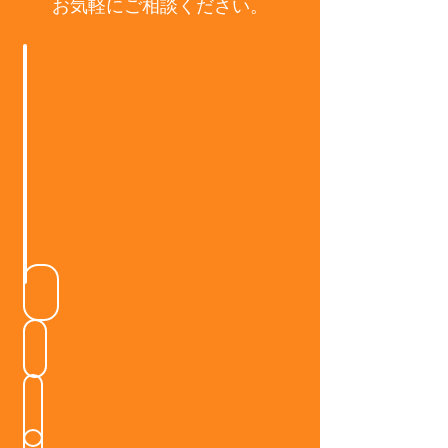
お気軽にご相談ください。
廿日市本店
井口店Eclat
大町店Rêve
土橋店Foi
横川店Miracle
井口店Clair