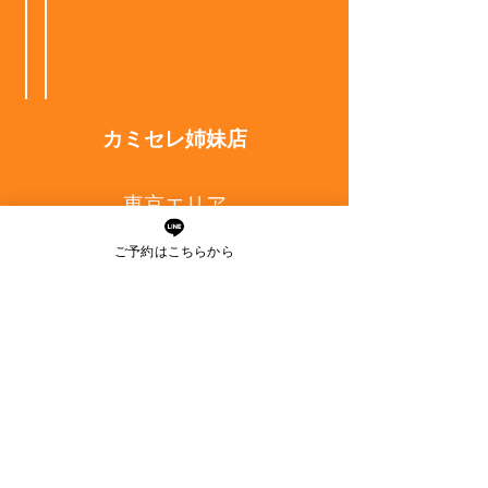
今宿店 kst
カミセレ姉妹店
東京エリア
無料カウンセリング
ご予約はこちらから
Mys
ALO
Early ARROW
SEIJI MODE BEREAU