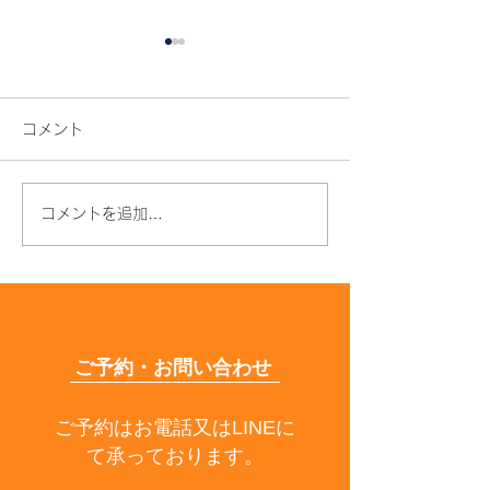
コメント
コメントを追加…
夏の終わりが髪の分かれ
髪がパサパサに
道
毎日やってしま
つの習慣
ご予約・お問い合わせ
ご予約はお電話又はLINEに
て承っております。