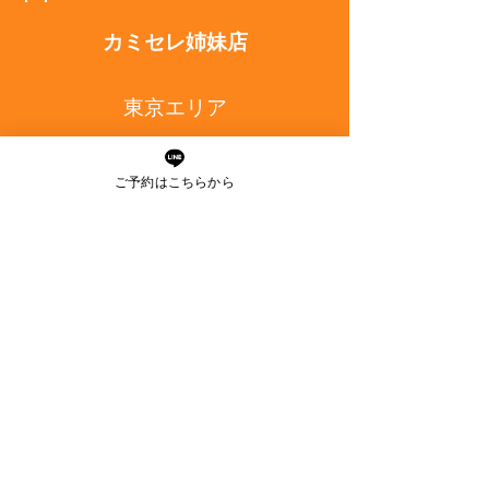
カミセレ姉妹店
東京エリア
無料カウンセリング
ご予約はこちらから
Mys
ALO
Early ARROW
SEIJI MODE BEREAU
神奈川・茨城・千葉エリア