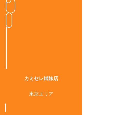
土橋店Foi
横川店Miracle
井口店Clair
今宿店 kst
カミセレ姉妹店
東京エリア
無料カウンセリング