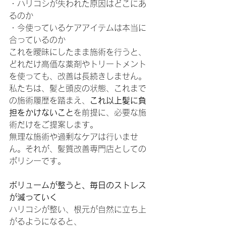
・ハリコシが失われた原因はどこにあ
るのか
・今使っているケアアイテムは本当に
合っているのか
これを曖昧にしたまま施術を行うと、
どれだけ高価な薬剤やトリートメント
を使っても、改善は長続きしません。
私たちは、髪と頭皮の状態、これまで
の施術履歴を踏まえ、
これ以上髪に負
担をかけないこと
を前提に、必要な施
術だけをご提案します。
無理な施術や過剰なケアは行いませ
ん。それが、髪質改善専門店としての
ポリシーです。
ボリュームが整うと、毎日のストレス
が減っていく
ハリコシが整い、根元が自然に立ち上
がるようになると、