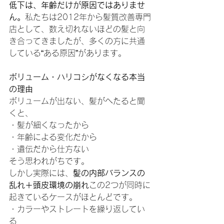
低下は、年齢だけが原因ではありませ
ん。
私たちは2012年から髪質改善専門
店として、数え切れないほどの髪と向
き合ってきましたが、多くの方に共通
している“ある原因”があります。
ボリューム・ハリコシがなくなる本当
の理由
ボリュームが出ない、髪がへたると聞
くと、
・髪が細くなったから
・年齢による変化だから
・遺伝だから仕方ない
そう思われがちです。
しかし実際には、
髪の内部バランスの
乱れ＋頭皮環境の崩れ
この2つが同時に
起きているケースがほとんどです。
・カラーやストレートを繰り返してい
る