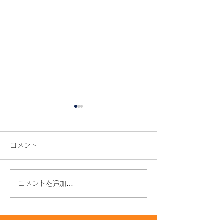
コメント
コメントを追加…
年齢とともに髪質が変わ
枝毛・切れ毛が
る原因とは？うねり・パ
はなぜ？原因と