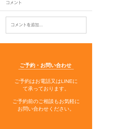
コメント
コメントを追加…
年齢とともに髪質が変わ
枝毛・切れ毛が
る原因とは？うねり・パ
はなぜ？原因と
サつきの対策も解説
できる予防法を
解説
ご予約・お問い合わせ
ご予約はお電話又はLINEに
て承っております。
ご予約前のご相談もお気軽に
お問い合わせください。