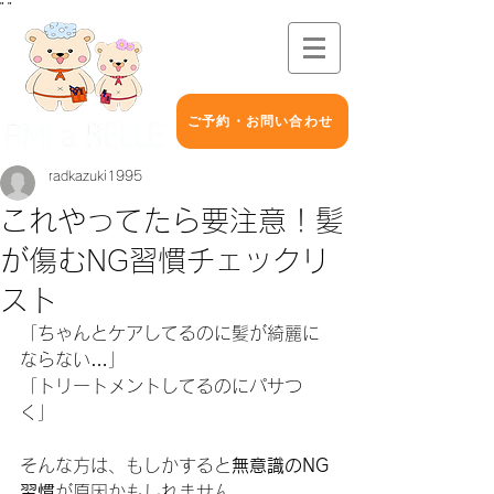
"
"
ご予約・お問い合わせ
radkazuki1995
これやってたら要注意！髪
が傷むNG習慣チェックリ
スト
「ちゃんとケアしてるのに髪が綺麗に
ならない…」
「トリートメントしてるのにパサつ
く」
そんな方は、もしかすると
無意識のNG
習慣
が原因かもしれません。