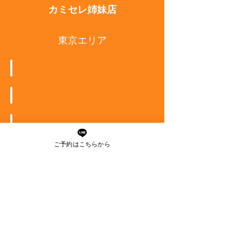
カミセレ姉妹店
東京エリア
無料カウンセリング
Mys
ALO
ご予約はこちらから
Early ARROW
SEIJI MODE BEREAU
神奈川・茨城・千葉エリア