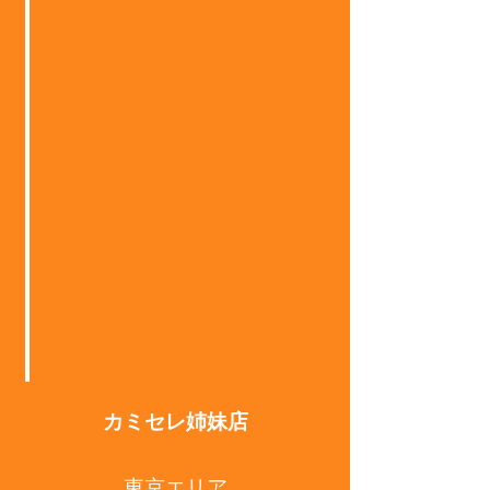
大町店Rêve
土橋店Foi
横川店Miracle
井口店Clair
今宿店 kst
カミセレ姉妹店
東京エリア