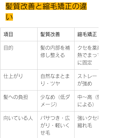
髪質改善と縮毛矯正の違
い
項目
髪質改善
縮毛矯正
目的
髪の内部を補
クセを薬剤と
修し整える
熱でまっすぐ
に固定
仕上がり
自然なまとま
ストレート感
り・ツヤ
が強め
髪への負担
少なめ（低ダ
中〜高（髪質
メージ）
による）
向いている人
パサつき・広
強いクセ毛・
がり・軽いく
縮れ毛
せ毛