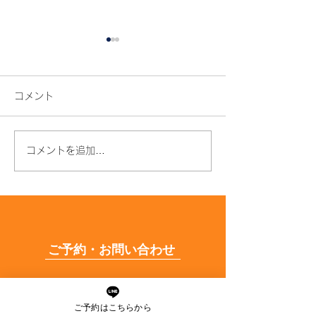
コメント
コメントを追加…
年齢とともに髪質が変わ
枝毛・切れ毛が
る原因とは？うねり・パ
はなぜ？原因と
サつきの対策も解説
できる予防法を
解説
ご予約・お問い合わせ
ご予約はお電話又はLINEに
て承っております。
ご予約はこちらから