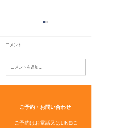
コメント
コメントを追加…
夏の終わりが髪の分かれ
髪がパサパサに
道
毎日やってしま
つの習慣
ご予約・お問い合わせ
ご予約はお電話又はLINEに