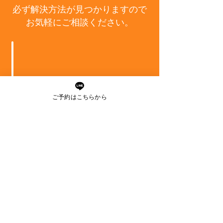
必ず解決方法が見つかりますので
お気軽にご相談ください。
ご予約はこちらから
廿日市本店
井口店Eclat
大町店Rêve
土橋店Foi
横川店Miracle
井口店Clair