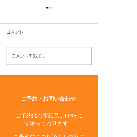
コメント
コメントを追加…
年齢とともに髪質が変わ
枝毛・切れ毛が
る原因とは？うねり・パ
はなぜ？原因と
サつきの対策も解説
できる予防法を
解説
ご予約・お問い合わせ
ご予約はお電話又はLINEに
て承っております。