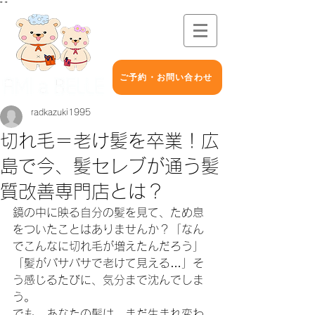
"
"
ご予約・お問い合わせ
radkazuki1995
切れ毛＝老け髪を卒業！広
島で今、髪セレブが通う髪
質改善専門店とは？
鏡の中に映る自分の髪を見て、ため息
をついたことはありませんか？「なん
でこんなに切れ毛が増えたんだろう」
「髪がパサパサで老けて見える…」そ
う感じるたびに、気分まで沈んでしま
う。
でも、あなたの髪は、まだ生まれ変わ