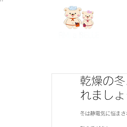
"
"
乾燥の冬
れましょ
冬は静電気に悩まさ