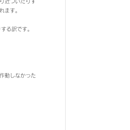
り近づいたりす
れます。
りする訳です。
作動しなかった