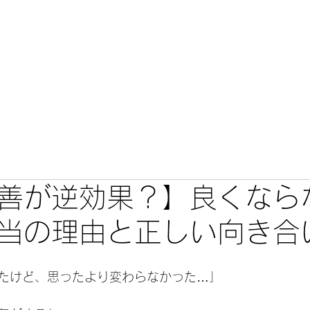
こだわり
カミセレ
メニュー・料金
施術事例・口コミ
善が逆効果？】良くなら
当の理由と正しい向き合
たけど、思ったより変わらなかった…」