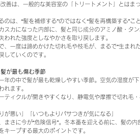
Eの髪質改善は、一般的な美容室の「トリートメント」とはま
るのは、“髪を補修する”のではなく“髪を再構築する”こ
カスカになった内部に、髪と同じ成分のアミノ酸・タン
失われた強度としなやかさを取り戻します。
で、一度は諦めかけた切れ毛や枝毛が、まるで“生まれた
戻していくのです。
、髪が最も傷む季節
、一年の中で髪が最も乾燥しやすい季節。空気の湿度が
われます。
ーティクルが開きやすくなり、静電気や摩擦で切れ毛・
りが悪い」「いつもよりパサつきが気になる」
、まさに今が“危険信号”。冬本番を迎える前に、髪の内
をキープする最大のポイントです。