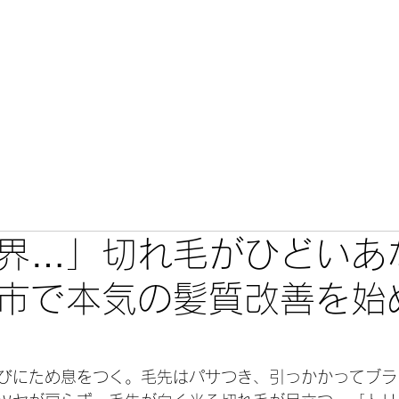
こだわり
カミセレ
メニュー・料金
施術事例・口コミ
界…」切れ毛がひどいあ
市で本気の髪質改善を始
びにため息をつく。毛先はパサつき、引っかかってブラ