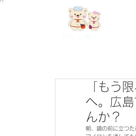
"
"
「もう限
へ。広島
んか？
朝、鏡の前に立つた