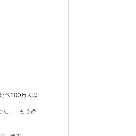
で延べ
100万人以
った」「もう諦
。